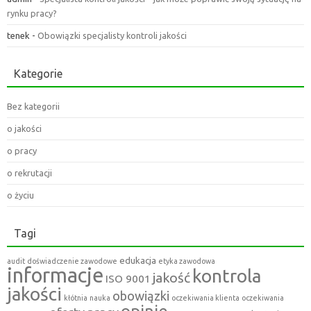
rynku pracy?
tenek
-
Obowiązki specjalisty kontroli jakości
Kategorie
Bez kategorii
o jakości
o pracy
o rekrutacji
o życiu
Tagi
edukacja
audit
doświadczenie zawodowe
etyka zawodowa
informacje
kontrola
jakość
ISO 9001
jakości
obowiązki
kłótnia
nauka
oczekiwania klienta
oczekiwania