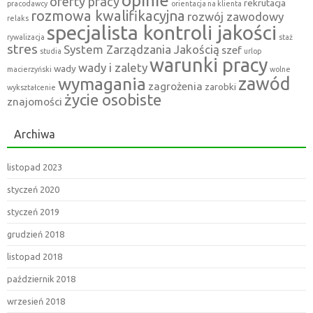
opinie
oferty pracy
rekrutacja
pracodawcy
orientacja na klienta
rozmowa kwalifikacyjna
rozwój zawodowy
relaks
specjalista kontroli jakości
rywalizacja
staż
stres
System Zarządzania Jakością
szef
studia
urlop
warunki pracy
wady i zalety
wady
macierzyński
wolne
zawód
wymagania
zagrożenia
zarobki
wykształcenie
życie osobiste
znajomości
Archiwa
listopad 2023
styczeń 2020
styczeń 2019
grudzień 2018
listopad 2018
październik 2018
wrzesień 2018