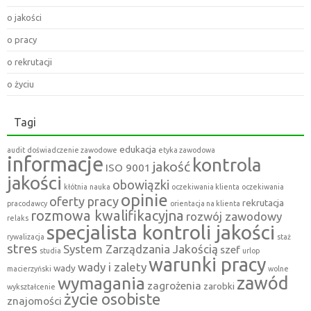
o jakości
o pracy
o rekrutacji
o życiu
Tagi
edukacja
audit
doświadczenie zawodowe
etyka zawodowa
informacje
kontrola
jakość
ISO 9001
jakości
obowiązki
kłótnia
nauka
oczekiwania klienta
oczekiwania
opinie
oferty pracy
rekrutacja
pracodawcy
orientacja na klienta
rozmowa kwalifikacyjna
rozwój zawodowy
relaks
specjalista kontroli jakości
rywalizacja
staż
stres
System Zarządzania Jakością
szef
studia
urlop
warunki pracy
wady i zalety
wady
macierzyński
wolne
zawód
wymagania
zagrożenia
zarobki
wykształcenie
życie osobiste
znajomości