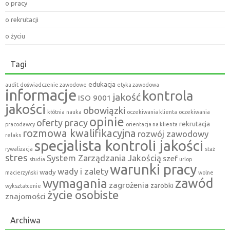
o pracy
o rekrutacji
o życiu
Tagi
edukacja
audit
doświadczenie zawodowe
etyka zawodowa
informacje
kontrola
jakość
ISO 9001
jakości
obowiązki
kłótnia
nauka
oczekiwania klienta
oczekiwania
opinie
oferty pracy
rekrutacja
pracodawcy
orientacja na klienta
rozmowa kwalifikacyjna
rozwój zawodowy
relaks
specjalista kontroli jakości
rywalizacja
staż
stres
System Zarządzania Jakością
szef
studia
urlop
warunki pracy
wady i zalety
wady
macierzyński
wolne
zawód
wymagania
zagrożenia
zarobki
wykształcenie
życie osobiste
znajomości
Archiwa