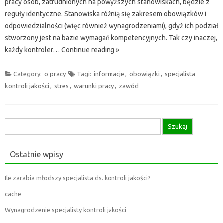
pracy osób, zatrudnionych na powyższych stanowiskach, będzie z
reguły identyczne. Stanowiska różnią się zakresem obowiązków i
odpowiedzialności (więc również wynagrodzeniami), gdyż ich podział
stworzony jest na bazie wymagań kompetencyjnych. Tak czy inaczej,
każdy kontroler…
Continue reading »
Category:
o pracy
Tagi:
informacje
,
obowiązki
,
specjalista
kontroli jakości
,
stres
,
warunki pracy
,
zawód
Szukaj:
Ostatnie wpisy
Ile zarabia młodszy specjalista ds. kontroli jakości?
cache
Wynagrodzenie specjalisty kontroli jakości