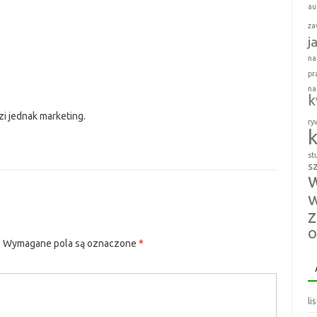
au
za
j
na
pr
na
k
i jednak marketing.
ry
k
st
s
w
o
.
Wymagane pola są oznaczone
*
li