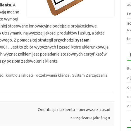
a
lienta
. A
wają mocno
L
ze wymogi
a
niej stosowane innowacyjne podejście projakościowe.
po
 w utrzymaniu najwyższej jakości produktów i usług, a także
te
wego. Z pomocą tej strategii przychodzi
system
001. Jest to zbiór wytycznych i zasad, które ukierunkowują
ch wyznacznikiem jest posiadanie stosownych certyfikatów,
szy poziom zadowolenia klienta.
Be
ść
,
kontrola jakości
,
oczekiwania klienta
,
System Zarządzania
o 
o 
o 
o 
Orientacja na klienta – pierwsza z zasad
zarządzania jakością
»