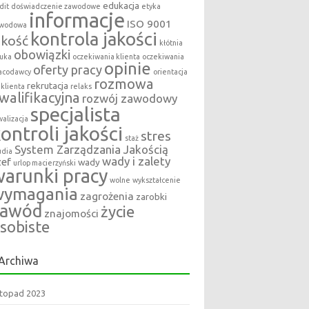
edukacja
dit
doświadczenie zawodowe
etyka
informacje
ISO 9001
wodowa
kontrola jakości
akość
kłótnia
obowiązki
uka
oczekiwania klienta
oczekiwania
opinie
oferty pracy
acodawcy
orientacja
rozmowa
rekrutacja
 klienta
relaks
walifikacyjna
rozwój zawodowy
specjalista
walizacja
ontroli jakości
stres
staż
System Zarządzania Jakością
udia
wady i zalety
zef
wady
urlop macierzyński
arunki pracy
wolne
wykształcenie
wymagania
zagrożenia
zarobki
zawód
życie
znajomości
sobiste
Archiwa
stopad 2023