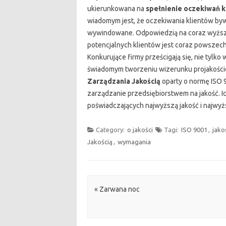
ukierunkowana na
spełnienie oczekiwań k
wiadomym jest, że oczekiwania klientów by
wywindowane. Odpowiedzią na coraz wyżs
potencjalnych klientów jest coraz powszech
Konkurujące firmy prześcigają się, nie tylko
świadomym tworzeniu wizerunku projakościo
Zarządzania Jakością
oparty o normę ISO 9
zarządzanie przedsiębiorstwem na jakość. I
poświadczających najwyższą jakość i najwyż
Category:
o jakości
Tagi:
ISO 9001
,
jako
Jakością
,
wymagania
Post navigation
«
Zarwana noc