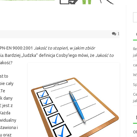
Sz
1
g PN-EN 9000:2001
Jakość to stopień, w jakim zbiór
Il
ia.
Bardziej „ludzka” definicja Cosby’iego mówi, że
Jakość to
ja
jakość?
ca
Wy
st to
ie cały
Sp
.Te
Ce
ak dany
ja
 jest z
 Każda
ywidualny
stawiona i
O
u oraz