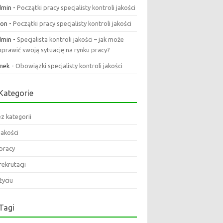
dmin
-
Początki pracy specjalisty kontroli jakości
eon
-
Początki pracy specjalisty kontroli jakości
dmin
-
Specjalista kontroli jakości – jak może
prawić swoją sytuację na rynku pracy?
nek
-
Obowiązki specjalisty kontroli jakości
Kategorie
z kategorii
jakości
pracy
rekrutacji
życiu
Tagi