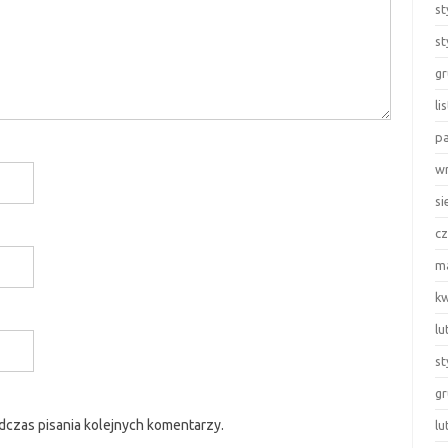
st
st
gr
li
pa
wr
si
cz
ma
kw
lu
st
gr
dczas pisania kolejnych komentarzy.
lu