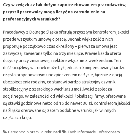
Czy w związku z tak dużym zapotrzebowaniem pracodawców,
przyszli pracownicy mogą liczyć na zatrudnienie na
preferencyjnych warunkach?
Pracodawcy z Dolnego Śląska oferują przyszłym kontrolerom jakości
przede wszystkim umowę o pracę. Jednak większość z nich
proponuje początkowo czas określony – pierwsza umowa jest
zazwyczaj zawierana tylko na trzy miesiące. Prawie każda oferta
dotyczy pracy zmianowej, niektóre włącznie z weekendami. Ten
dość uciążliwy warunek może być jednak rekompensowany bardzo
często proponowanym ubezpieczeniem na życie, łącznie z opcją
ubezpieczenia rodziny, co stanowi bardzo atrakcyjny czynnik
stabilizacyjny z szerokiego wachlarzu możliwości zaplecza
socjalnego. W zależności od wielkości i lokalizacji firmy, oferowane
są stawki godzinowe netto od 15 do nawet 30 zł. Kontrolerom jakości
na Śląsku oferowane są zatem podobne warunki, jak w innych
częściach kraju.
Category:
o pracy
o rekrutacji
Tagi:
informacje
,
oferty pracy
,