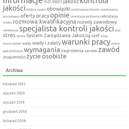
informacje
kontrola
jakość
ISO 9001
jakości
obowiązki
kłótnia
nauka
oczekiwania klienta
oczekiwania
opinie
oferty pracy
rekrutacja
pracodawcy
orientacja na klienta
rozmowa kwalifikacyjna
rozwój zawodowy
relaks
specjalista kontroli jakości
rywalizacja
staż
stres
System Zarządzania Jakością
szef
studia
urlop
warunki pracy
wady i zalety
wady
macierzyński
wolne
zawód
wymagania
zagrożenia
zarobki
wykształcenie
życie osobiste
znajomości
Archiwa
listopad 2023
styczeń 2020
styczeń 2019
grudzień 2018
listopad 2018